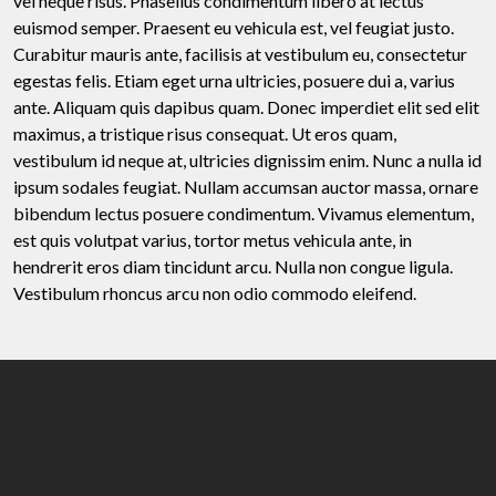
vel neque risus. Phasellus condimentum libero at lectus
euismod semper. Praesent eu vehicula est, vel feugiat justo.
Curabitur mauris ante, facilisis at vestibulum eu, consectetur
egestas felis. Etiam eget urna ultricies, posuere dui a, varius
ante. Aliquam quis dapibus quam. Donec imperdiet elit sed elit
maximus, a tristique risus consequat. Ut eros quam,
vestibulum id neque at, ultricies dignissim enim. Nunc a nulla id
ipsum sodales feugiat. Nullam accumsan auctor massa, ornare
bibendum lectus posuere condimentum. Vivamus elementum,
est quis volutpat varius, tortor metus vehicula ante, in
hendrerit eros diam tincidunt arcu. Nulla non congue ligula.
Vestibulum rhoncus arcu non odio commodo eleifend.