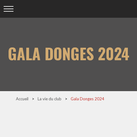
GALA DONGES 2024
Accueil
>
La vie du club
>
Gala Donges 2024